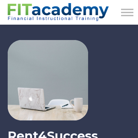
About us
Sign in
Sign up
Rent4Success